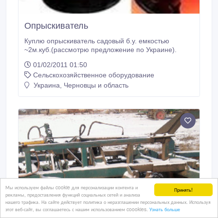
Опрыскиватель
Куплю опрыскиватель садовый б.у. емкостью
~2м.куб.(рассмотрю предложение по Украине).
01/02/2011 01:50
Сельскохозяйственное оборудование
Украина, Черновцы и область
Мы используем файлы cookie для персонализации контента и
Принять!
рекламы, предоставления функций социальных сетей и анализа
нашего трафика. На сайте действует политика о неразглашении персональных данных. Используя
этот веб-сайт, вы соглашаетесь с нашим использованием coookies.
Узнать больше