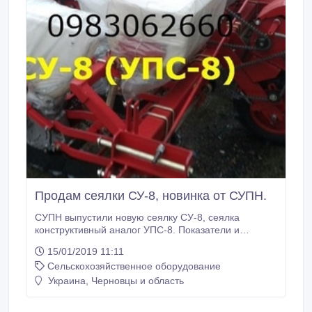
Продам сеялки СУ-8, новинка от СУПН.
СУПН выпустили новую сеялку СУ-8, сеялка
конструктивный аналог УПС-8. Показатели и
характеристики сеялки СУ-8, как у сеялок УПС с
15/01/2019 11:11
двухконтурным приводом. Сеялку СУПН СУ-8 даже
Сельскохозяйственное оборудование
рекомендуют комплектовать секциями УПС сеялок
(добавляется точность высева), дополнительные
Украина, Черновцы и область
комплектующие, запчасти подходят как СУПН, так и
УПС.