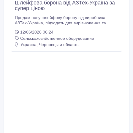
Шлейфова борона від АЗТех-Україна за
супер ціною
Продам нову шлейфову борону від виробника
АЗТех-Україна, підходить для вирівнювання та
розпушування ґрунту, знищення бур'янів, аерації
12/06/2026 06:24
ґрунту, покращення температурного обміну та
Сельскохозяйственное оборудование
багато іншого. Рама борони виготовлена ​​з
профільної труби 200х100х8 мм та 180х180х8 мм
Украина, Черновцы и область
високої якості, робочі органи з якісної сталі, форма
робочого органа – мечоподібний зуб.