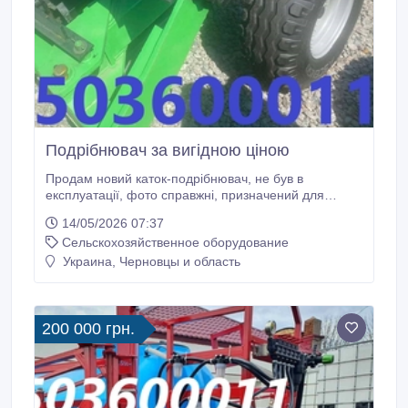
Подрібнювач за вигідною ціною
Продам новий каток-подрібнювач, не був в
експлуатації, фото справжні, призначений для
поверхневої додаткової обробки ґрунту, часткове
14/05/2026 07:37
мульчування ґрунту затримує випаровування
Сельскохозяйственное оборудование
вологи, регулює температуру поверхневого шару,
стримує зростання бур'янів, захищає від
Украина, Черновцы и область
вивітрювання, збагачує ґрунт органікою.
200 000 грн.