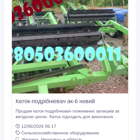
Каток-подрібнювач ак-6 новий
Продам каток подрібнювач пожнивних залишків за
вигідною ціною. Каток підходить для виконання
таких робіт: вирівнювання та ущільнення ґрунту,
12/06/2026 06:17
подрібнення рослинних решток після соняшнику,
Сельскохозяйственное оборудование
кукурудзи, стерні. Міцна рама підвладна
найжорсткішим умовам праці. Ножі виготовлені із
Украина, Черновцы и область