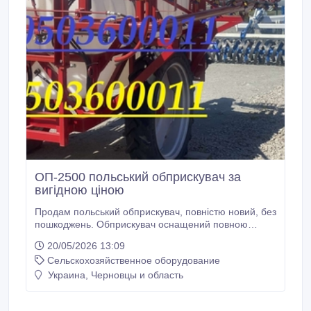
ОП-2500 польський обприскувач за
вигідною ціною
Продам польський обприскувач, повністю новий, без
пошкоджень. Обприскувач оснащений повною
гідравлікою, ОП-2500/18, об’єм баку - 2500, ширина
20/05/2026 13:09
штанги - 18 метрів. Бак не пропускає сонячне сяйво,
Сельскохозяйственное оборудование
захищає суміш, всередені встановлено змішувач
для суміші. Агрегат оснащено додатковими
Украина, Черновцы и область
лінійними фільтрами, у кожній секції штанги ось з
можливістю зміни ширини колії.