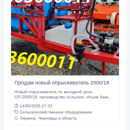
Продам новый опрыскиватель 2000/18
Новый опрыскиватель по выгодной цене,
ОП-2000/18, производство польское, объем бака
2000 литров, ширина штанги 18 метров.
14/05/2026 07:33
Опрыскиватель имеет высокую универсальность,
Сельскохозяйственное оборудование
адаптирован по климатические условия. По всем
вопросам обращайтесь по номеру что указан на
Украина, Черновцы и область
фото..