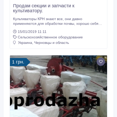
Продам секции и запчасти к
культиватору.
Культиваторы КРН знают все, они давно
применяются для обработки почвы, хорошо себя
зарекомендовали, запчасти заменимы, что
15/01/2019 11:11
продлевает срок службы. Секции, отдельные
Сельскохозяйственное оборудование
запчасти для культиватора КРН, КРНВ можно купить
у нас, от завода. Секции культиваторов, усиленные
Украина, Черновцы и область
на подшипниках (204 подшипника). Кроме секций
культиватора в наличии также есть брус(рама)
культиватора, опорные колеса, туковая система, и
др.
1 грн.