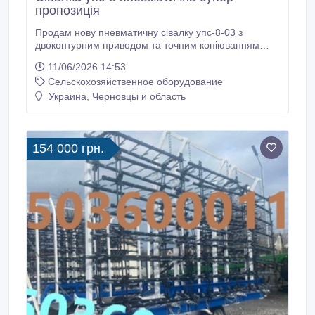
пропозиція
Продам нову пневматичну сівалку упс-8-03 з
двоконтурним приводом та точним копіюванням
рельєфу поля. Сівалка з антикорозійним покриттям.
11/06/2026 14:53
Нова сівалка з об'ємним бункером для насіння та
Сельскохозяйственное оборудование
добрив. Агрегат підійде до всіх тракторів. Ширина
захвату, м 5, 6. Продам сівалку з гарантією від
Украина, Черновцы и область
дилера. З усіх питань звертайтесь за номером
вказаним фото, можлива доставка по Україні.
154 000 грн.