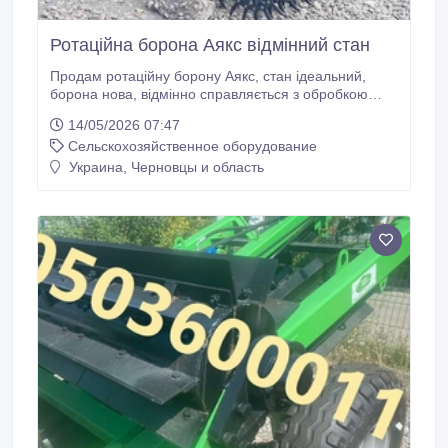
Ротаційна борона Аякс відмінний стан
Продам ротаційну борону Аякс, стан ідеальний,
борона нова, відмінно справляється з обробкою
великої площі. Борона складається з двох борон по
14/05/2026 07:47
6 метрів, можна працювати як одною, так і двома
Сельскохозяйственное оборудование
боронами одночасно. Швидке видалення різних
типів бур’янів, зняття грунтової кірки, обробка
Украина, Черновцы и область
ротаційною бороною наситить поле азотом і
кислородом, та закриє вологу після опадів.