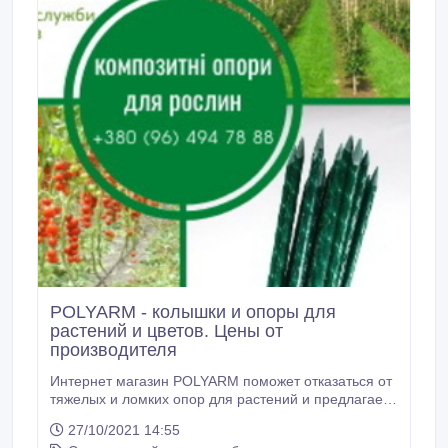
POLYARM - колышки и опоры для
растений и цветов. Цены от
производителя
Интернет магазин POLYARM поможет отказаться от
тяжелых и ломких опор для растений и предлагает
широкий выбор опор и колышек для растений из
27/10/2021 14:55
композитных материалов. Производим Опоры и