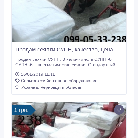
Продам сеялки СУПН, качество, цена.
Продам сеялки СУПН. В наличии есть СУПН -8,
СУПН -6 – пневматические сеялки. Стандартный
механизм СУПН сеялок позволяет контролировать
15/01/2019 11:11
процесс посева, уровень семян и минеральных
Сельскохозяйственное оборудование
удобрений в бункерах. Сеялки СУПН просты в
использовании, их легко настраивать, долгий срок
Украина, Черновцы и область
эксплуатации. СУПН-8 лучший вариант по данной
цене, качество превышает стоимость.
1 грн.