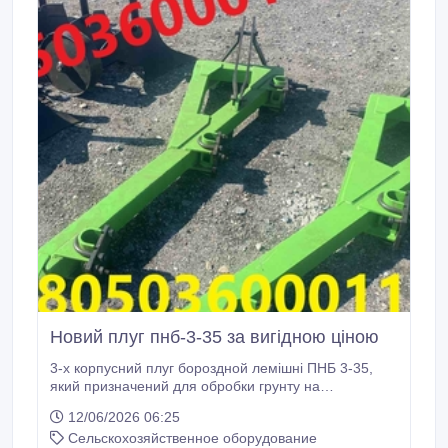
Новий плуг пнб-3-35 за вигідною ціною
3-х корпусний плуг бороздной лемішні ПНБ 3-35,
який призначений для обробки грунту на
забруднених полях після кукурудзи, соняшнику і т.д.
12/06/2026 06:25
Високі стійки, які забезпечують більший просвіт під
Сельскохозяйственное оборудование
рамою і кріплення корпусів збоку рами збільшують