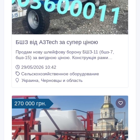
БШЗ від A3Tech за супер ціною
Продам нову шлейфову борону БШЗ-11 (бшз-7,
бшз-15) за вигідною ціною. Конструкція рами
виконана з якісної профільної труби 180х80х8 мм,
29/05/2026 10:42
робочі ланки з'єднані ланками, що плавають,
Сельскохозяйственное оборудование
робочий орган виконаний з високоякісної сталі. З
усіх питань звертайтесь за номером 380503600011.
Украина, Черновцы и область
БШЗ-7 Технічні характеристики Ширина захвату –
6800 мм.
270 000 грн.